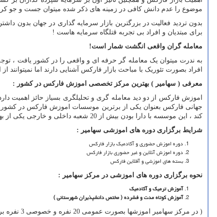
موضوع را عدم دانش کافی در زمینه های ذکر شده میتوان جست و جو کرد
بدون تردید فعالیت در بزرگترین بازار سرمایه گذاری در جهان بدون داشتن 
برای مبتدیان و افراد بی تجربه قتلگاه سرمایه هاست !
معامله گران واقعی انگشت شمار است!
افراد بصورت تئوریک با مباحث بازار فارکس آشنایی دارند اما نمیتوانند از 
معرفی ( سهامیر ) بهترین مرکز تخصصی اموزش فارکس در کشور :
اموزش فارکس از دو دید معامله گری و تحلیلگری بسیاز حائز اهمیت دارد
جهانی فارکس بعنوان یکی از برترین موسسات اموزش فارکس در کشور شنا
کند ، این موسسه با دارا بودن بیش از 20 شعبه داخلی و خارجی یکی از بهترین اموزشگاه ها در حوزه بازار فارکس بشمار می آید .
شرایط برگزاری دوره های اموزشی سهامیر :
دوره اموزش حضوری و آکادمیک بازار فارکس
دوره اموزش آنلاین و غیر حضوری بازار فارکس
بسته های اموزشی و آفلاین فارکس
نحوه برگزاری دوره های اموزشی در مرکز سهامیر :
آموزش ترمیک و آکادمیک
آموزش کوتاه مدت و فشرده ( مختص دانشپذیران شهرستانی )
( در مرکز سهامیر اموزشها بصورت عمومی 20 نفره و خصوصی 3 نفره برگزار میشود همچنین از نظر زمانبندی کلاس ها در نوبت عصر و نوبت صبح بطور همزمان برگزار می شود )