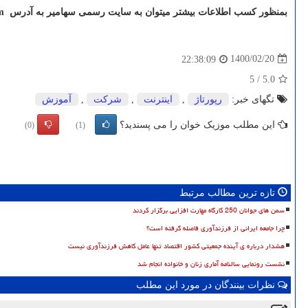
بمنظور کسب اطلاعات بیشتر میتوان به سایت رسمی سهامیر به آدرس
m
1400/02/20
22:38:09
5
/
5.0
تگهای خبر:
رپورتاژ
,
اینترنت
,
شركت
,
آموزش
این مطلب موزیک خوان را می پسندید؟
(0)
(1)
تازه ترین مطالب مرتبط
سمن های جوانان 250 کارگاه مهارت افزایی برگزار کردند
چرا جامعه ایرانی از فرزندآوری فاصله گرفته است؟
هشدار درباره ی آینده جمعیتی کشور اقتصاد تنها عامل کاهش فرزندآوری نیست
نشست رونمایی سالنامه آماری زنان و خانواده انجام شد
نظرات بینندگان در مورد این مطلب