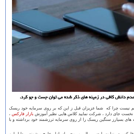
ل هم نیست چرا که شما عزیزان قبل ز این که بر روی سرمایه خود ریسک
 نخست جای دارد ، شرکت نمایید کلاس هایی نظیر آموزش
بازار فارکس
،
های بسیارز سنگین ریسک را از روی سرمایه ترزشمند خود برداشته و با
ر کسی پوشیده نبوده و نیست . طبق امار بیش از 90 درصد افراد تازه وارد در بازار فارکس در نهایت با ضرر مالی و روحی از بازار خارج میشوند ، دلیل این