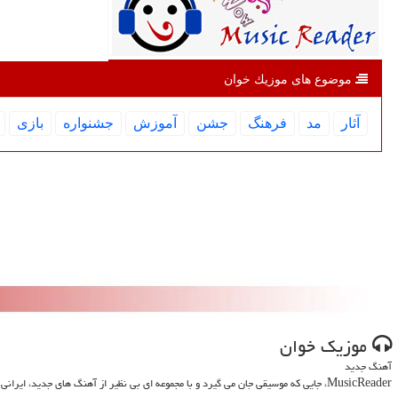
موضوع های موزیك خوان
آثار
مد
فرهنگ
جشن
آموزش
جشنواره
بازی
موزیك خوان
آهنگ جدید
MusicReader، جایی که موسیقی جان می گیرد و با مجموعه ای بی نظیر از آهنگ های جدید، ایرانی و خارجی، روحت را تازه می کند