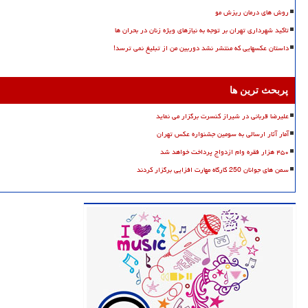
روش های درمان ریزش مو
تاکید شهرداری تهران بر توجه به نیازهای ویژه زنان در بحران ها
داستان عکسهایی که منتشر نشد دوربین من از تبلیغ نمی ترسد!
پربحث ترین ها
علیرضا قربانی در شیراز کنسرت برگزار می نماید
آمار آثار ارسالی به سومین جشنواره عکس تهران
۴۵۰ هزار فقره وام ازدواج پرداخت خواهد شد
سمن های جوانان 250 کارگاه مهارت افزایی برگزار کردند