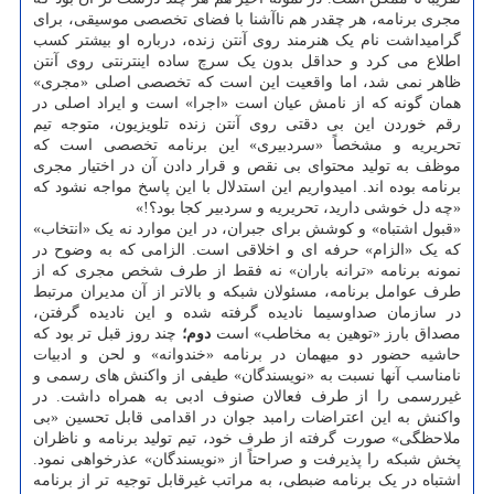
مجری برنامه، هر چقدر هم ناآشنا با فضای تخصصی موسیقی، برای
گرامیداشت نام یک هنرمند روی آنتن زنده، درباره او بیشتر کسب
اطلاع می کرد و حداقل بدون یک سرچ ساده اینترنتی روی آنتن
ظاهر نمی شد، اما واقعیت این است که تخصصی اصلی «مجری»
همان گونه که از نامش عیان است «اجرا» است و ایراد اصلی در
رقم خوردن این بی دقتی روی آنتن زنده تلویزیون، متوجه تیم
تحریریه و مشخصاً «سردبیری» این برنامه تخصصی است که
موظف به تولید محتوای بی نقص و قرار دادن آن در اختیار مجری
برنامه بوده اند. امیدواریم این استدلال با این پاسخ مواجه نشود که
«چه دل خوشی دارید، تحریریه و سردبیر کجا بود؟!»
«قبول اشتباه» و کوشش برای جبران، در این موارد نه یک «انتخاب»
که یک «الزام» حرفه ای و اخلاقی است. الزامی که به وضوح در
نمونه برنامه «ترانه باران» نه فقط از طرف شخص مجری که از
طرف عوامل برنامه، مسئولان شبکه و بالاتر از آن مدیران مرتبط
در سازمان صداوسیما نادیده گرفته شده و این نادیده گرفتن،
مصداق بارز «توهین به مخاطب» است
دوم؛
چند روز قبل تر بود که
حاشیه حضور دو میهمان در برنامه «خندوانه» و لحن و ادبیات
نامناسب آنها نسبت به «نویسندگان» طیفی از واکنش های رسمی و
غیررسمی را از طرف فعالان صنوف ادبی به همراه داشت. در
واکنش به این اعتراضات رامبد جوان در اقدامی قابل تحسین «بی
ملاحظگی» صورت گرفته از طرف خود، تیم تولید برنامه و ناظران
پخش شبکه را پذیرفت و صراحتاً از «نویسندگان» عذرخواهی نمود.
اشتباه در یک برنامه ضبطی، به مراتب غیرقابل توجیه تر از برنامه