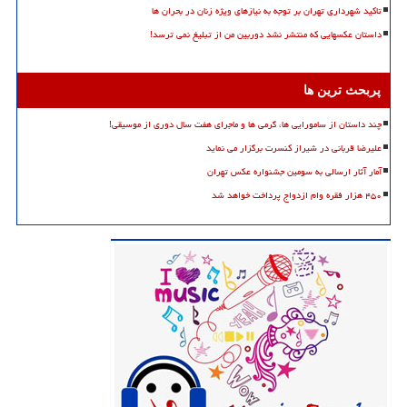
تاکید شهرداری تهران بر توجه به نیازهای ویژه زنان در بحران ها
داستان عکسهایی که منتشر نشد دوربین من از تبلیغ نمی ترسد!
پربحث ترین ها
چند داستان از سامورایی ها، گرمی ها و ماجرای هفت سال دوری از موسیقی!
علیرضا قربانی در شیراز کنسرت برگزار می نماید
آمار آثار ارسالی به سومین جشنواره عکس تهران
۴۵۰ هزار فقره وام ازدواج پرداخت خواهد شد