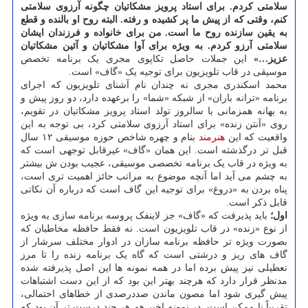
سلامتی کردم. برای استاد پرویز مشکاتیان چگونه آرزوی سلامتی
کنم، وقتی که از پیش ما پر کشیده و رفته. البته روح او بالنده و قطع
به یقین سازنده روح ما است. من برای خانواده و فرزندان ایشان
سلامتی آرزو کردم. به ویژه برای آوا مشکاتیان و آئین مشکاتیان
عزیز…»
این جملات حاصل تکاپوی مجری یک برنامه تخصص
موسیقی در قاب تلویزیون برای توجیه یک «گاف» است.
محمد اسکندری مجری نه چندان نام آشنای تلویزیون که اجرای
برنامه «ترانه باران» از شبکه «شما» را برعهده دارد، دو روز پیش و
به بهانه همزمانی با سالروز تولد استاد پرویز مشکاتیان در تقویم،
روی «آنتن زنده» برای استاد آرزوی سلامتی کرد، بی توجه به این
واقعیت که این
هنرمند
بنام و چهره شاخص حوزه موسیقی ۱۲ سال
قبل تر درگذشته است. این همان «گاف» غیرقابل توجهی است که
به ویژه در قاب یک برنامه تخصصی موسیقی، عجیب بودن ش بیشتر
به چشم می آید اما آنچه موضوع به مراتب حائز اهمیت تری است،
پناه بردن به «دروغ» برای توجیه این گاف است که درباره آن نکاتی
قابل ذکر است.
اول؛
باید پذیرفت که «گاف» جز لاینفک پروسه برنامه سازی به ویژه
از نوع «زنده» در قاب تلویزیون است. نه فقط حافظه مخاطبان که
بصورت ویژه تر حافظه برنامه سازان در ادوار مختلف سرشار از
گاف های ریز و درشتی است که گاه یک برنامه زنده را تا مرز
تعطیلی نیز پیش برده اما در همه نمونه ها این اصل پذیرفته شده
مدنظر قرار دارد که هرچند بهتر این بود که از این دست اشتباهات
پیش گیری شود اما مصون ماندن صددرصدی از خطاهای احتمالی،
تقریباً نا ممکن است. در نمونه اخیر هم هر چند درست تر آن بود که