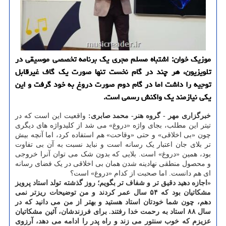
موزیک خوان: اشتباه مسلم مجری یک برنامه تخصصی موسیقی در
تلویزیون، هر چند در گام نخست تنها صورت یک گاف غیرقابل
توجیه را داشت اما در گام دوم صورت دروغ به خود گرفت و این
یکی نیازمند یک واکنش رسمی است.
خبرگزاری مهر - گروه هنر- محمد صابری:
واقعیت این است که در
تیتر این مطلب، بجای واژه «دروغ» می شد از کلیدواژه های دیگری
چون «بی اخلاقی» و حتی «وقاحت» هم استفاده کرد، اما آنچه بیش
تر بلای جان اعتبار یک رسانه است و نباید نسبت به آن بی تفاوت
بود، همین «دروغ» است. بلایی که بدون شک می توان آنرا خروجی
و محصول منطقی نهادینه شدن همان بی اخلاقی در یک فضای رسانه
ای هم دانست. اما صحبت از کدام «دروغ» است؟
«اجازه دهید دقیق تر و شفاف تر بگویم؛ روز گذشته تولد استاد پرویز
مشکاتیان بود که ۵۴ سال عمر کردند و من توضیحات ریزتر نمی
دهم، چون شما خودتان استاد هستید و بهتر از من می دانید که در
سال ۸۸ استاد به رحمت خدا رفتند. برای فرزندشان، آئین مشکاتیان
عزیزم که خوب سنتور می زند و راه پدر را ادامه می دهد، آرزوی