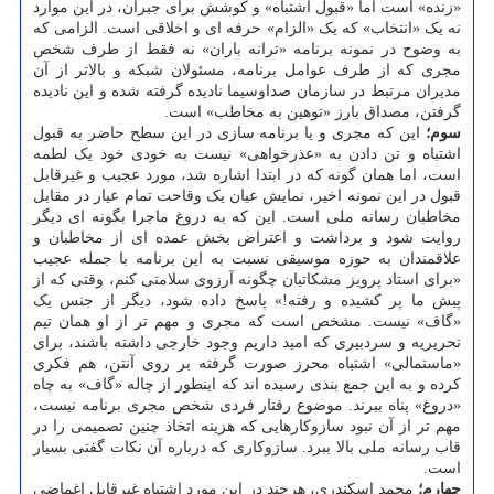
«زنده» است اما «قبول اشتباه» و کوشش برای جبران، در این موارد
نه یک «انتخاب» که یک «الزام» حرفه ای و اخلاقی است. الزامی که
به وضوح در نمونه برنامه «ترانه باران» نه فقط از طرف شخص
مجری که از طرف عوامل برنامه، مسئولان شبکه و بالاتر از آن
مدیران مرتبط در سازمان صداوسیما نادیده گرفته شده و این نادیده
گرفتن، مصداق بارز «توهین به مخاطب» است.
سوم؛
این که مجری و یا برنامه سازی در این سطح حاضر به قبول
اشتباه و تن دادن به «عذرخواهی» نیست به خودی خود یک لطمه
است، اما همان گونه که در ابتدا اشاره شد، مورد عجیب و غیرقابل
قبول در این نمونه اخیر، نمایش عیان یک وقاحت تمام عیار در مقابل
مخاطبان رسانه ملی است. این که به دروغ ماجرا بگونه ای دیگر
روایت شود و برداشت و اعتراض بخش عمده ای از مخاطبان و
علاقمندان به حوزه موسیقی نسبت به این برنامه با جمله عجیب
«برای استاد پرویز مشکاتیان چگونه آرزوی سلامتی کنم، وقتی که از
پیش ما پر کشیده و رفته!» پاسخ داده شود، دیگر از جنس یک
«گاف» نیست. مشخص است که مجری و مهم تر از او همان تیم
تحریریه و سردبیری که امید داریم وجود خارجی داشته باشند، برای
«ماستمالی» اشتباه محرز صورت گرفته بر روی آنتن، هم فکری
کرده و به این جمع بندی رسیده اند که اینطور از چاله «گاف» به چاه
«دروغ» پناه ببرند. موضوع رفتار فردی شخص مجری برنامه نیست،
مهم تر از آن نبود سازوکارهایی که هزینه اتخاذ چنین تصمیمی را در
قاب رسانه ملی بالا ببرد. سازوکاری که درباره آن نکات گفتی بسیار
است.
چهارم؛
محمد اسکندری، هرچند در این مورد اشتباه غیرقابل اغماضی