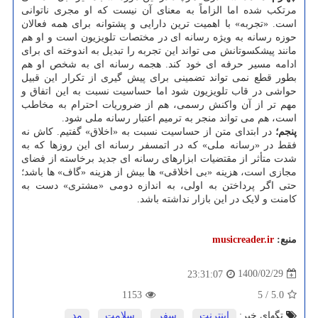
مرتکب شده اما الزاماً به معنای آن نیست که او مجری ناتوانی
است. «تجربه» با اهمیت ترین دارایی و پشتوانه برای همه فعالان
حوزه رسانه به ویژه رسانه ای در مختصات تلویزیون است و او هم
مانند پیشکسوتانش می تواند این تجربه را تبدیل به اندوخته ای برای
ادامه مسیر حرفه ای خود کند. هجمه رسانه ای به شخص او هم
بطور قطع نمی تواند تضمینی برای پیش گیری از تکرار این قبیل
حواشی در قاب تلویزیون شود اما حساسیت نسبت به این اتفاق و
مهم تر از آن واکنش رسمی، هم از ضروریات احترام به مخاطب
است، هم می تواند منجر به ترمیم اعتبار رسانه ملی شود.
پنجم؛
در ابتدای متن از حساسیت نسبت به «اخلاق» گفتیم. کاش نه
فقط در «رسانه ملی» که در اتمسفر رسانه ای این روزها که به
شدت متأثر از مقتضیات ابزارهای رسانه ای جدید برخاسته از فضای
مجازی است، هزینه «بی اخلاقی» ها بیش از هزینه «گاف» ها باشد؛
حتی اگر پرداختن به اولی، به اندازه دومی «مشتری» دست به
کامنت و لایک در این بازار نداشته باشد.
منبع:
musicreader.ir
1400/02/29
23:31:07
1153
5
/
5.0
تگهای خبر:
اینترنت
,
سفر
,
سلامت
,
مد