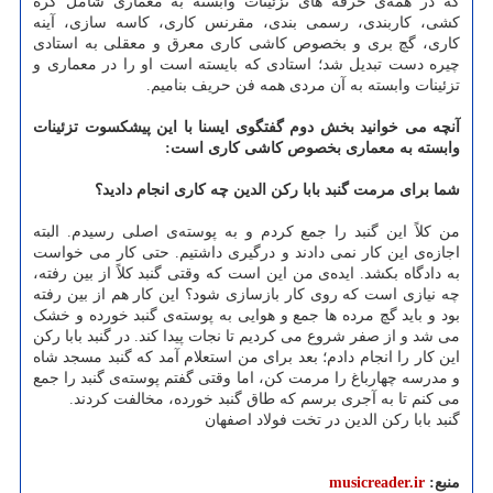
که در همه‌ی حرفه های تزئینات وابسته به معماری شامل گره
کشی، کاربندی، رسمی بندی، مقرنس کاری، کاسه سازی، آینه
کاری، گچ بری و بخصوص کاشی کاری معرق و معقلی به استادی
چیره دست تبدیل شد؛ استادی که بایسته است او را در معماری و
تزئینات وابسته به آن مردی همه فن حریف بنامیم.
آنچه می خوانید بخش دوم گفتگوی ایسنا با این پیشکسوت تزئینات
وابسته به معماری بخصوص کاشی کاری است:
شما برای مرمت گنبد بابا رکن الدین چه کاری انجام دادید؟
من کلاً این گنبد را جمع کردم و به پوسته‌ی اصلی رسیدم. البته
اجازه‌ی این کار نمی دادند و درگیری داشتیم. حتی کار می خواست
به دادگاه بکشد. ایده‌ی من این است که وقتی گنبد کلاً از بین رفته،
چه نیازی است که روی کار بازسازی شود؟ این کار هم از بین رفته
بود و باید گچ مرده ها جمع و هوایی به پوسته‌ی گنبد خورده و خشک
می شد و از صفر شروع می کردیم تا نجات پیدا کند. در گنبد بابا رکن
این کار را انجام دادم؛ بعد برای من استعلام آمد که گنبد مسجد شاه
و مدرسه چهارباغ را مرمت کن، اما وقتی گفتم پوسته‌ی گنبد را جمع
می کنم تا به آجری برسم که طاق گنبد خورده، مخالفت کردند.
گنبد بابا رکن الدین در تخت فولاد اصفهان
منبع:
musicreader.ir