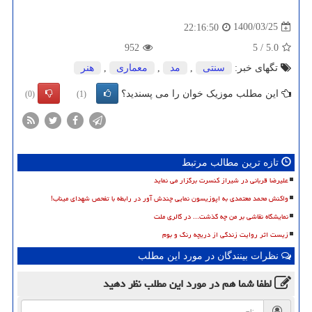
1400/03/25
22:16:50
952
5
/
5.0
تگهای خبر:
سنتی
,
مد
,
معماری
,
هنر
این مطلب موزیک خوان را می پسندید؟
(0)
(1)
تازه ترین مطالب مرتبط
علیرضا قربانی در شیراز کنسرت برگزار می نماید
واکنش محمد معتمدی به اپوزیسون نمایی چندش آور در رابطه با تفحص شهدای میناب!
نمایشگاه نقاشی بر من چه گذشت... در گالری ملت
زیست اثر روایت زندگی از دریچه رنگ و بوم
نظرات بینندگان در مورد این مطلب
لطفا شما هم
در مورد این مطلب
نظر دهید