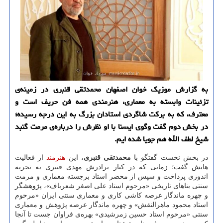
به گزارش موزیک خوان اصفهان محمدتقی قنبری در زمینه‌ی
تزئینات وابسته به معماری، هنرمندی همه فن حریف است و
معترف، که به برکت شاگردی استادان بزرگ به این درجه رسیده؛
در بخش دوم گفت وگوی ایسنا با او نظرش را درباره‌ی مرمت گنبد
شیخ لطف الله هم جویا شده ایم.
در بخش نخست گفتگو با
محمدتقی قنبری
، این
هنرمند
از فعالیت
هایش گفت؛ زمانی که در کنار برادرش مهدی قنبری به تجربه
اندوزی پرداخت و سپس از محضر استاد برجسته معماری و مرمت
سنتی بناهای تاریخی «مرحوم استاد علی اصغر شعرباف»، پژوهشگر
و چهره ماندگار عرصه کاشی کاری و معماری سنتی ایران «مرحوم
استاد محمود ماهرالنقش» و چهره ماندگار عرصه پژوهش و معماری
سنتی «مرحوم استاد حسین زمرشیدی» بهره‌ی فراوان جست تا آنجا