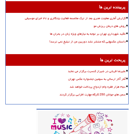
پربیننده ترین ها
گزارش آماری معاونت هنری بعد از ترک مخاصمه فعالیت ۸۵گالری و ۴۷ اجرای موسیقی
روش های درمان ریزش مو
تاکید شهرداری تهران بر توجه به نیازهای ویژه زنان در بحران ها
داستان عکسهایی که منتشر نشد دوربین من از تبلیغ نمی ترسد!
پربحث ترین ها
علیرضا قربانی در شیراز کنسرت برگزار می نماید
آمار آثار ارسالی به سومین جشنواره عکس تهران
۴۵۰ هزار فقره وام ازدواج پرداخت خواهد شد
سمن های جوانان 250 کارگاه مهارت افزایی برگزار کردند