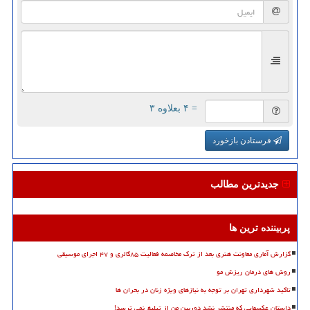
= ۴ بعلاوه ۳
فرستادن بازخورد
جدیدترین مطالب
پربیننده ترین ها
گزارش آماری معاونت هنری بعد از ترک مخاصمه فعالیت ۸۵گالری و ۴۷ اجرای موسیقی
روش های درمان ریزش مو
تاکید شهرداری تهران بر توجه به نیازهای ویژه زنان در بحران ها
داستان عکسهایی که منتشر نشد دوربین من از تبلیغ نمی ترسد!