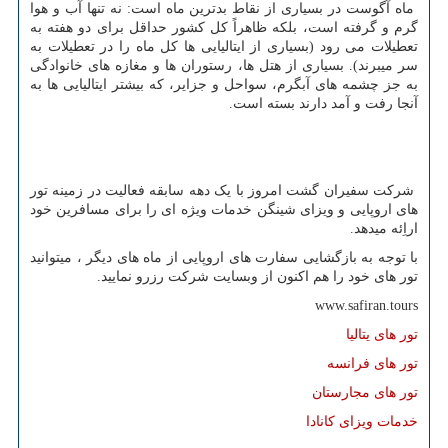
ماه آگوست در بسیاری از نقاط بدترین ماه است: نه تنها آب و هوا
گرم و گرفته است، بلکه ظاهراً کل کشور حداقل برای دو هفته به
تعطیلات می رود (بسیاری از ایتالیایی ها کل ماه را در تعطیلات به
سر میبرند). بسیاری از هتل ها، رستوران ها و مغازه های خانوادگی
به جز چشمه های آبگرم، سواحل و جزایر، که بیشتر ایتالیایی ها به
آنجا رفت و آمد دارند بسته است.
شرکت سفیران گشت امروز با یک دهه سابقه فعالیت در زمینه تور
های اروپایی و ویزای شینگن خدمات ویژه ای را برای مسافرین خود
اراِئه میدهد.
با توجه به بازگشایی سفارت های اروپایی از ماه های دیگر ، میتوانید
تور های خود را هم اکنون از وبسایت شرکت رزرو نمایید.
www.safiran.tours
تور های یتالیا
تور های فرانسه
تور های مجارستان
خدمات ویزای کانادا