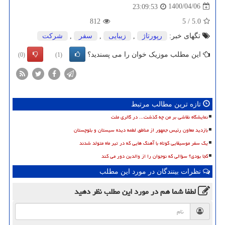
1400/04/06
23:09:53
812
5
/
5.0
تگهای خبر:
رپورتاژ
,
زیبایی
,
سفر
,
شركت
این مطلب موزیک خوان را می پسندید؟
(0)
(1)
تازه ترین مطالب مرتبط
نمایشگاه نقاشی بر من چه گذشت... در گالری ملت
بازدید معاون رئیس جمهور از مناطق لطمه دیده سیستان و بلوچستان
یک سفر موسیقایی کوتاه با آهنگ هایی که در تیر ماه متولد شدند
کجا بودی؟ سؤالی که نوجوان را از والدین دور می کند
نظرات بینندگان در مورد این مطلب
لطفا شما هم
در مورد این مطلب
نظر دهید