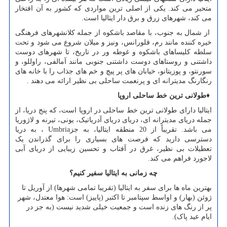
متحیر می کند. یکی از اصلی ترین مواردی که کشور به آن افتخار
می کند، شهرهای زرق و برق دار ایتالیا است.
از شمال به جنوب، با مقاصد باشکوه از جمله کلانشهرهای فرهنگی
خیره کننده مانند رم، فلورانس، ونیز و میلان شروع می شود و تحت
سلطه کلیساهای باشکوه و غوطه ور در تاریخ، تا شهرهای دوست
داشتنی و روستاهای دوست داشتنی جنوبی مانند آمالفی، راوللو، و
سورنتو، و پوزیتانو، خیابان های پر پیچ و خم های جذاب را با خانه های
رنگارنگ مدیترانه ای و پرنعمت ساحلی بی نظیر ارائه می دهند
.
♦
طولانی ترین خط ساحلی اروپا
ایتالیا دارای طولانی ترین خط ساحلی در اروپا است، که پنج دریا، از
جمله دریای مدیترانه ای، دریای دریای آدریاتیک، یونی، تیرنه و لاژوریا
می باشد. تقریباً از 20 منطقه ایتالیا، به جز
Umbria
، به دریا
دسترسی دارید که فرصت های بسیاری را برای گذراندن یک
تعطیلات بی نظیر، غرق در آفتاب و تحسین زیبایی از دریای آبی
لاجورد فراهم می کند.
چه زمانی به ایتالیا سفیر کنیم؟
بهترین ماه ها برای سفر به ایتالیا (تقریبا تمامی شهرها) از آوریل تا
ژوئن (بهار) و اواسط سپتامبر تا اکتبر (پاییز) است: هوا معتدل، شهر
پر از رنگ های زنده است و جمعیت خیلی شدید نیست (به جز در
ایام عید پاک)
.