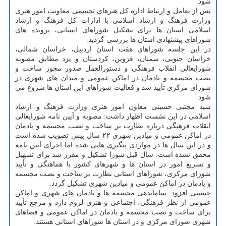
شود.
پس از تعامل و ارتباط اداره کل هنرهای تجسمی معاونت امور هنری
وزارت فرهنگ و ارشاد اسلامی با ادارات کل فرهنگ و ارشاد
اسلامی استان ها برای تشکیل شوراهای استانی، پرونده های
شوراهای پیشنهادی استان ها بررسی گردید.
در این جلسه شوراهای هفت استان اردبیل، خراسان شمالی،
خراسان جنوبی، سمنان، قزوین، کردستان و یزد مطابق مصوبه
شورایعالی انقلاب فرهنگی و دستورالعمل صدور مجوز ساخت و
نصب مجسمه و یادمان در اماکن عمومی و میدان های شهری در
شورای مرکزی تأیید شد و فعالیت شوراهای این استان ها شروع می
شود.
سید مجتبی حسینی معاون امور هنری وزارت فرهنگ و ارشاد
اسلامی در این نشست اظهار داشت: مصوبه و آیین نامه شورایعالی
انقلاب فرهنگی درباره نظارت بر ساخت و نصب مجسمه و یادمان
در اماکن عمومی و میادین شهری ۲۲ سال پیش تصویب شده است
و در این سال ها در مواردی پیگیری هایی شده اما اجرای آیین نامه
محقق نشده است. سال قبل شورا تشکیل و مقرر شد برای تسهیل
و تسریع امور در استان ها و شهرهای کشور با هماهنگی و تأیید
شورای مرکزی، شوراهای استانی نظارت بر ساخت و نصب مجسمه
و یادمان در اماکن عمومی و میادین شهری تشکیل گردد.
حسینی افزود: ساماندهی مجسمه ها و یادمان های شهری و اماکن
عمومی از نظر فرهنگی، اجتماعی و هنری لزوم دارد و مرجع تأیید
برای ساخت و نصب مجسمه و یادمان در اماکن عمومی و فضاهای
شهری شورای مرکزی و در استان ها شوراهای استانی هستند.