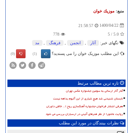
منبع:
موزیك خوان
1400/04/22
21:58:57
778
5
/
5.0
تگهای خبر:
آثار
,
انجمن
,
فرهنگ
,
مد
این مطلب موزیک خوان را می پسندید؟
(0)
(1)
تازه ترین مطالب مرتبط
آمار آثار ارسالی به سومین جشنواره عکس تهران
تابستان شنیدنی شد هیچ شیاری از این آلبوم بداهه نیست
معرفی انتشار فراخوان جشنواره آهنگسازی روح ا... خالقی داوران
روایت عاشورا از نظر هنرهای آئینی در ارسباران بررسی می شود
نظرات بینندگان در مورد این مطلب