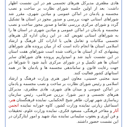
هادی مظفری مدیرکل هنرهای تجسمی هم در این نشست اظهار
داشت: بعد از اولین جلسه شورای نظارت بر ساخت و نصب
مجسمه و یادمان در اماکن عمومی و میادین شهری، مقرر شد
شوراهای استانی جهت بررسی و صدور مجوز در استان ها تشکیل
گردد و شورای مرکزی بررسی تقاضا و صدور مجوز ساخت و نصب
مجسمه و یادمان در اماکن عمومی و میادین شهری در استان ها را
به شوراهای استانی تفویض کند. در این زمان اداره کل هنرهای
تجسمی مکاتبات و تعامل هایی با ادارات کل فرهنگ و ارشاد
اسلامی استان ها انجام داده است که از میان پرونده های شوراهای
پیشنهادی که از استان ها دریافت شده است شوراهای هفت استان
در این نشست تأیید شد و امیدواریم پرونده های شوراهای سایر
استان ها هم تکمیل و در شورای مرکزی تأیید شود تا شوراها در
جهت رعایت قانون و ساماندهی مجسمه ها و یادمان ها در همه
استانهای کشور فعالیت کنند.
سید مجتبی حسینی، معاون امور هنری وزارت فرهنگ و ارشاد
اسلامی و رئیس شورای نظارت بر ساخت و نصب مجسمه و یادمان
در اماکن عمومی و میدان های شهری، هادی مظفری، مدیرکل
هنرهای تجسمی و دبیر شورا، برزین ضرغامی، رئیس سازمان
زیباسازی شهر تهران، طاهر شیخ الحکمایی، نماینده فرهنگستان
هنر
،
اسماعیل زیارتی نماینده وزارت کشور، کاوه خورابه نماینده
انجمن
آثار
و مفاخر فرهنگی، مسعود فکری، نماینده وزارت علوم، تحقیقات
و فن آوری و یعقوب سلیمانی نماینده بنیاد شهید و امور ایثارگران در
این نشست حضور داشتند.