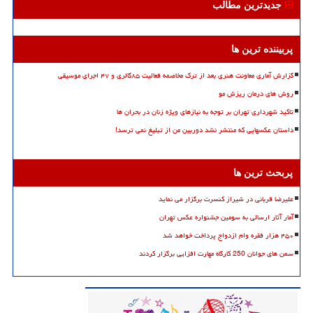
جدیدترین مطالب
پربیننده ترین ها
گزارش آماری معاونت هنری بعد از ترک مخاصمه فعالیت ۸۵گالری و ۴۷ اجرای موسیقی
روش های درمان ریزش مو
تاکید شهرداری تهران بر توجه به نیازهای ویژه زنان در بحران ها
داستان عکسهایی که منتشر نشد دوربین من از تبلیغ نمی ترسد!
پربحث ترین ها
علیرضا قربانی در شیراز کنسرت برگزار می نماید
آمار آثار ارسالی به سومین جشنواره عکس تهران
۴۵۰ هزار فقره وام ازدواج پرداخت خواهد شد
سمن های جوانان 250 کارگاه مهارت افزایی برگزار کردند