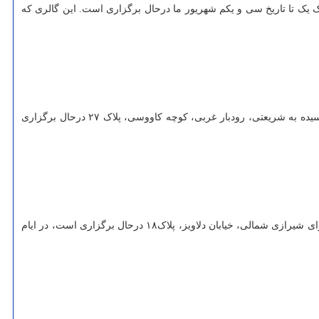
ک یک تا تاریخ سی و یکم شهریور ما درحال برگزاری است. این گالری که
خزان نمایشگاه گروهی عکس به گردآوری بهداد نجفی است که تا چهارم مهر ماه ادامه دارد. این نمایشگاه که در گالری شلمان به نشانی میرداماد، نرسیده به شریعتی، رودبار غربی، کوچه کاووسی، پلاک ۲۷ درحال برگزاری
نمایشگاه انفرادی جامه دران که به نمایش آثار احمد وکیلی اختصاص دارد، تا نوزدهم مهر ماه ادامه دارد. این نمایشگاه که در گالری عصر به نشانی میرزای شیرازی شمالی، خیابان دلاویز، پلاک۱۸ درحال برگزاری است، در ایام