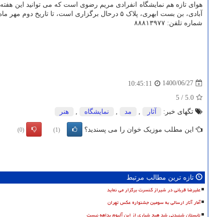
هوای تازه هم نمایشگاه انفرادی مریم رضوی است که می توانید این هفته آن
آبادی، بن بست ابهری، پلاک ۵ درحال برگزاری است، تا تاریخ دوم مهر ماه ادامه دارد.
شماره تلفن: ۸۸۸۱۳۹۷۷
1400/06/27
10:45:11
5
/
5.0
تگهای خبر:
آثار
,
مد
,
نمایشگاه
,
هنر
این مطلب موزیک خوان را می پسندید؟
(0)
(1)
تازه ترین مطالب مرتبط
علیرضا قربانی در شیراز کنسرت برگزار می نماید
آمار آثار ارسالی به سومین جشنواره عکس تهران
تابستان شنیدنی شد هیچ شیاری از این آلبوم بداهه نیست