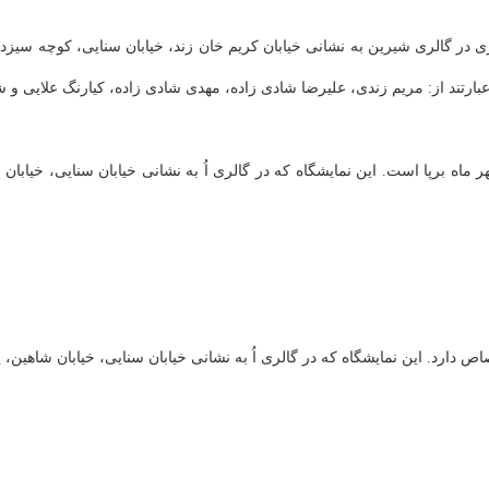
بارتند از: مریم زندی، علیرضا شادی زاده، مهدی شادی زاده، کیارنگ علایی و 
ری اُ به نشانی خیابان سنایی، خیابان شاهین، پلاک ۱۸، طبقه دوم درحال برگزاری است، تا دوازدهم مهر ماه ادامه