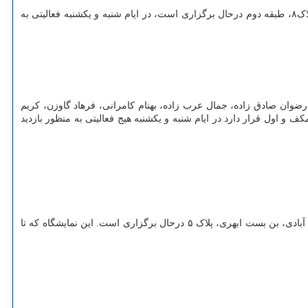
سه دهه کار نمایشگاه انفرادی چنگیز شهوق است که تا دوم مهر ماه ادامه دارد. این نمایشگاه که در گالری +۲ به نشانی خیابان فرشته، خیابان بیدار، پلاک۸، طبقه دوم درحال برگزاری است، در ایام شنبه و یکشنبه فعالیتی به
ضوان صادق زاده، جمال عرب زاده، بهنام کامرانی، فرهاد گاوزن، کریم
ارد. این نمایشگاه که در گالری او به نشانی خیابان کریم خان زند، خیابان خردمند شمالی، کوچه اعرابی۳، پلاک ۵، طبقه همکف و اول قرار دارد در ایام شنبه و یکشنبه هیج فعالیتی به منظور بازدید
بی برگی نمایشگاه انفرادی آرزو رمضان جماعت است که در گالری نیان به نشانی میدان هفت تیر، خیابان مفتح جنوبی، خیابان تور، خیابان وفایی و رمز آبادی، بن بست ابهری، پلاک ۵ درحال برگزاری است. این نمایشگاه که تا