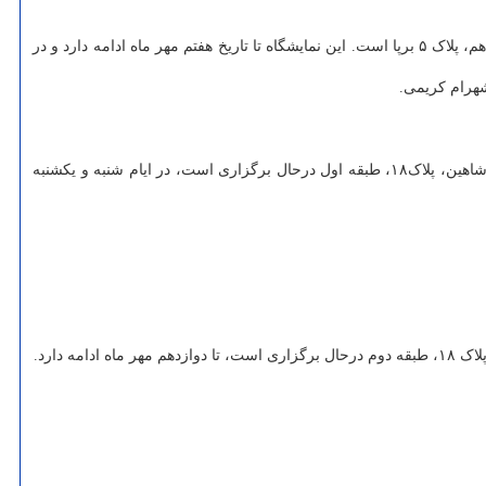
نمایشگاه گروهی عکس پنج به گردآوری علیرضا شادی زاده و فرهود نصیری در گالری شیرین به نشانی خیابان کریم خان زند، خیابان سنایی، کوچه سیزدهم، پلاک ۵ برپا است. این نمایشگاه تا تاریخ هفتم مهر ماه ادامه دارد و در
شهرام کریمی.
حواشی لیلی نمایشگاه انفرادی عکس متین عابدی است که تا دوازدهم مهر ماه برپا است. این نمایشگاه که در گالری اُ به نشانی خیابان سنایی، خیابان شاهین، پلاک۱۸، طبقه اول درحال برگزاری است، در ایام شنبه و یکشنبه
 دارد.