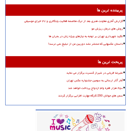
پربیننده ترین ها
گزارش آماری معاونت هنری بعد از ترک مخاصمه فعالیت ۸۵گالری و ۴۷ اجرای موسیقی
روش های درمان ریزش مو
تاکید شهرداری تهران بر توجه به نیازهای ویژه زنان در بحران ها
داستان عکسهایی که منتشر نشد دوربین من از تبلیغ نمی ترسد!
پربحث ترین ها
علیرضا قربانی در شیراز کنسرت برگزار می نماید
آمار آثار ارسالی به سومین جشنواره عکس تهران
۴۵۰ هزار فقره وام ازدواج پرداخت خواهد شد
سمن های جوانان 250 کارگاه مهارت افزایی برگزار کردند