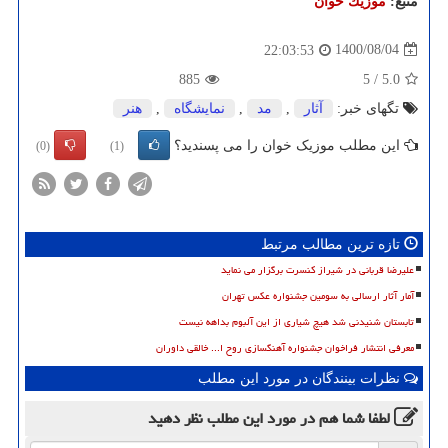
منبع:
موزیك خوان
1400/08/04
22:03:53
885
5
/
5.0
تگهای خبر:
آثار
,
مد
,
نمایشگاه
,
هنر
این مطلب موزیک خوان را می پسندید؟
(0)
(1)
تازه ترین مطالب مرتبط
علیرضا قربانی در شیراز کنسرت برگزار می نماید
آمار آثار ارسالی به سومین جشنواره عکس تهران
تابستان شنیدنی شد هیچ شیاری از این آلبوم بداهه نیست
معرفی انتشار فراخوان جشنواره آهنگسازی روح ا... خالقی داوران
نظرات بینندگان در مورد این مطلب
لطفا شما هم
در مورد این مطلب
نظر دهید