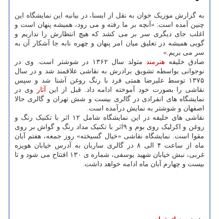
به گزارش موزیک خوان به نقل از ایسنا، در بیانیه این نمایشگاه این
چنین آمده است: «آنچه بر ما رفته و می رود، همیشه پنهان است و
اغلب جای دیگری سر بر می کشد که هیچ انتظارش را نداریم و
گویی همیشه در تعلیق میان امر پنهان و چهره نابه جا آشکار آن به
سر می بریم.»
صادق خلیفه
هنرمند
متولد سال ۱۳۶۲ در شوشتر است. وی در
نوجوانی بواسطه تشویق برادرش به نقاشی علاقمند شد و در سال
۱۳۷۵ توسط علیرضا همتی فرد با رنگ روغن آشنا شد و سپس
نقاشی را بصورت خود آموخته ادامه داد. قبل از این
آثار
وی در
نمایشگاه های انفرادی در گالری بیست و شش تهران و گالری حالا
اصفهان و شوشتر به نمایش درآمده است.
نقاشی های خلیفه در این نمایشگاه شامل ۱۲ اثر با تکنیک رنگ و
روغن و اکرلیک روی بوم و ۹اثر با تکنیک مداد رنگ و گواش بر روی
مقوا است. نمایشگاه نقاشی «خیال گسیخته» روز جمعه، هفتم آبان
ماه از ساعت ۴ الی ۸ در گالری ساربان به آدرس خیابان هویزه
غربی، نبش خیابان شهید یوسفی، شماره ی ۱۳۰ افتتاح می شود و تا
بیست و چهارم آبان ماه ادامه خواهد داشت.