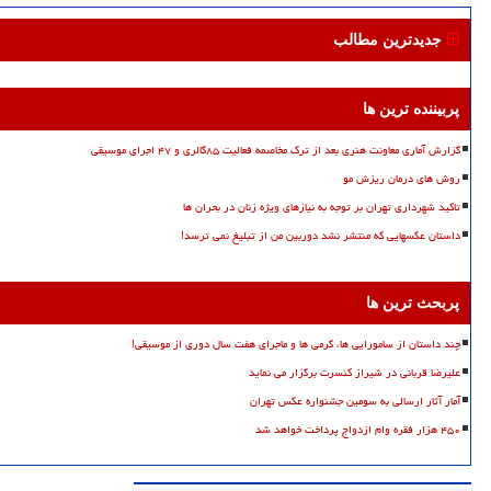
جدیدترین مطالب
پربیننده ترین ها
گزارش آماری معاونت هنری بعد از ترک مخاصمه فعالیت ۸۵گالری و ۴۷ اجرای موسیقی
روش های درمان ریزش مو
تاکید شهرداری تهران بر توجه به نیازهای ویژه زنان در بحران ها
داستان عکسهایی که منتشر نشد دوربین من از تبلیغ نمی ترسد!
پربحث ترین ها
چند داستان از سامورایی ها، گرمی ها و ماجرای هفت سال دوری از موسیقی!
علیرضا قربانی در شیراز کنسرت برگزار می نماید
آمار آثار ارسالی به سومین جشنواره عکس تهران
۴۵۰ هزار فقره وام ازدواج پرداخت خواهد شد