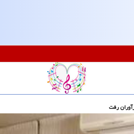
رآوران رفت