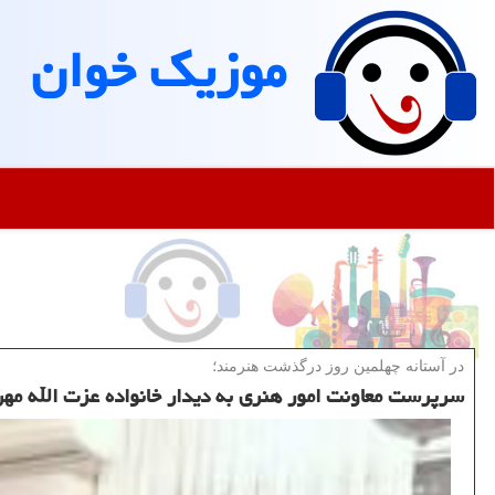
موزیك خوان
در آستانه چهلمین روز درگذشت هنرمند؛
سرپرست معاونت امور هنری به دیدار خانواده عزت الله مه