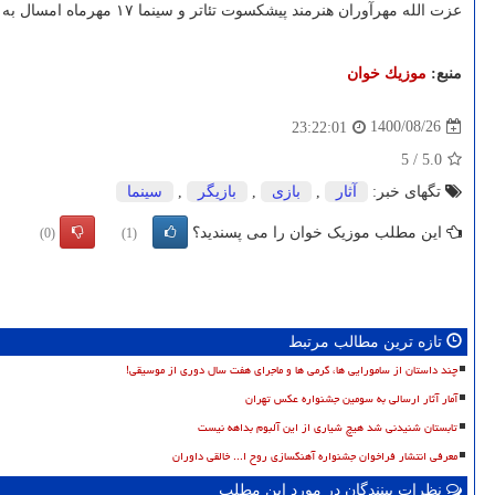
عزت الله مهرآوران هنرمند پیشکسوت تئاتر و سینما ۱۷ مهرماه امسال به سبب کرونا فوت کرد.
منبع:
موزیك خوان
1400/08/26
23:22:01
5
/
5.0
تگهای خبر:
آثار
,
بازی
,
بازیگر
,
سینما
این مطلب موزیک خوان را می پسندید؟
(0)
(1)
تازه ترین مطالب مرتبط
چند داستان از سامورایی ها، گرمی ها و ماجرای هفت سال دوری از موسیقی!
آمار آثار ارسالی به سومین جشنواره عکس تهران
تابستان شنیدنی شد هیچ شیاری از این آلبوم بداهه نیست
معرفی انتشار فراخوان جشنواره آهنگسازی روح ا... خالقی داوران
نظرات بینندگان در مورد این مطلب