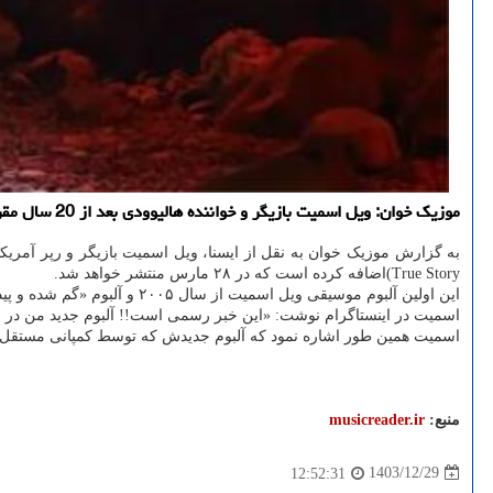
موزیک خوان: ویل اسمیت بازیگر و خواننده هالیوودی بعد از 20 سال مقرر است یک آلبوم جدید موسیقی منتشر کند.
به گزارش موزیک خوان به نقل از ایسنا، ویل اسمیت بازیگر و رپر آمری
True Story)اضافه کرده است که در ۲۸ مارس منتشر خواهد شد.
این اولین آلبوم موسیقی ویل اسمیت از سال ۲۰۰۵ و آلبوم «گم شده و پیدا شده» است که مانند سه آلبوم دیگر از چهار آلبوم انفرادی او به ۱۰ اثر برتر جدول های موسیقی راه پیدا کرد.
اسمیت در اینستاگرام نوشت: «این خبر رسمی است!! آلبوم جدید من در ۲۸ مارس منتشر می شود. فقط دو هفته دیگر!! مدتی است که روی این پروژه کار می کنم و بی صبرانه منتظرم تا آنرا به دست شما برسانم.»
اسمیت همین طور اشاره نمود که آلبوم جدیدش که توسط کمپانی مستقل «Slang Records» منتشر می شود، اولین قسمت از یک آلبوم سه گانه ا
منبع:
musicreader.ir
1403/12/29
12:52:31