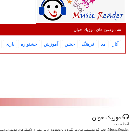
موضوع های موزیك خوان
آثار
مد
فرهنگ
جشن
آموزش
جشنواره
بازی
موزیك خوان
آهنگ جدید
MusicReader، جایی که موسیقی جان می گیرد و با مجموعه ای بی نظیر از آهنگ های جدید، ایرانی و خارجی، روحت را تازه می کند