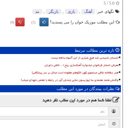
5
/
5.0
تگهای خبر:
آهنگ
,
بازی
,
بازیگر
,
مد
این مطلب موزیک خوان را می پسندید؟
(0)
(1)
تازه ترین مطالب مرتبط
تابستان شنیدنی شد هیچ شیاری از این آلبوم بداهه نیست
معرفی انتشار فراخوان جشنواره آهنگسازی روح ا... خالقی داوران
هنر سقاخانه تلاقی جستجوی کهن الگوهای مفقوده است جدال بر سر پیشگامی!
واکنش محمد معتمدی به اپوزیسون نمایی چندش آور در رابطه با تفحص شهدای میناب!
نظرات بینندگان در مورد این مطلب
لطفا شما هم
در مورد این مطلب
نظر دهید