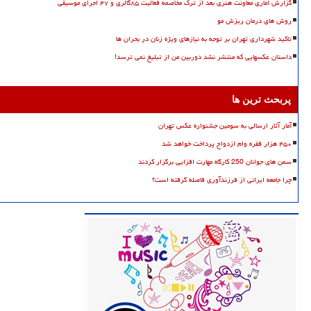
گزارش آماری معاونت هنری بعد از ترک مخاصمه فعالیت ۸۵گالری و ۴۷ اجرای موسیقی
روش های درمان ریزش مو
تاکید شهرداری تهران بر توجه به نیازهای ویژه زنان در بحران ها
داستان عکسهایی که منتشر نشد دوربین من از تبلیغ نمی ترسد!
پربحث ترین ها
آمار آثار ارسالی به سومین جشنواره عکس تهران
۴۵۰ هزار فقره وام ازدواج پرداخت خواهد شد
سمن های جوانان 250 کارگاه مهارت افزایی برگزار کردند
چرا جامعه ایرانی از فرزندآوری فاصله گرفته است؟