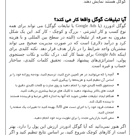
گوگل هستند نمایش دهند.
آیا تبلیغات گوگل واقعا کار می کند؟
گوگل ادورزد (یا
Google Ads
یا تبایغات گوگل) می تواند برای همه
نوع کسب و کار اینترنتی - بزرگ و کوچک - کار کند. این یک شکل
مقرون به صرفه از تبلیغات (البته در سطح بین المللی و با هزینه
کرد و درآمد دلاری) است که در صورت مدیریت صحیح می تواند
مشتریان واجد شرایط را در بازار هدف قرار دهد. نکته کلیدی برای
اینکه
Google Ads
برای شما کار کند، درک نکات و نکات جستجوی
پولی، استراتژی‌های پیشنهاد قیمت، تحقیق کلمات کلیدی، ساختار
حساب و غیره است.
آنچه را که می‌توانید در هر کمپین خرج کنید، ترسیم کنید، بودجه روزانه خود را بر
اساس آن تنظیم کنید و هزینه‌ها را پیگیری کنید.
جستجوی کلمه کلیدی خود را انجام دهید و روی عبارت و کلمات کلیدی دقیق با
قیمت های بالاتر پیشنهاد دهید تا کلیک های مرتبط بیشتری دریافت کنید.
هنگام ایجاد تبلیغات مطمئن شوید که آنها به اندازه کافی مرتبط و فریبنده هستند
تا بیننده کلیک کند.
صفحات فرود خود را با اجرای تست های
A/B
بهینه کنید تا تغییرات یک صفحه را
امتحان کنید.
سعی کنید بازاریابی مجدد را برای تقویت برند خود انجام دهید.
اگر هنوز نمی‌دانید که آیا گوگل ادوردز ارزش این پول را دارد، بهتر
است از کارهای کوچک شروع کنید، بر اساس نتایج تنظیم کنید و اگر