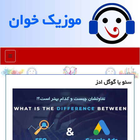
موزیك خوان
منو
سئو یا گوگل ادز