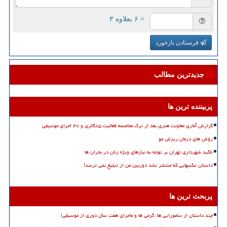
= ۶ بعلاوه ۳
فرستادن بازخورد
جدیدترین مطالب
پربیننده ترین ها
گزارش آماری معاونت هنری بعد از ترک مخاصمه فعالیت ۸۵گالری و ۴۷ اجرای موسیقی
روش های درمان ریزش مو
تاکید شهرداری تهران بر توجه به نیازهای ویژه زنان در بحران ها
داستان عکسهایی که منتشر نشد دوربین من از تبلیغ نمی ترسد!
پربحث ترین ها
چند داستان از سامورایی ها، گرمی ها و ماجرای هفت سال دوری از موسیقی!