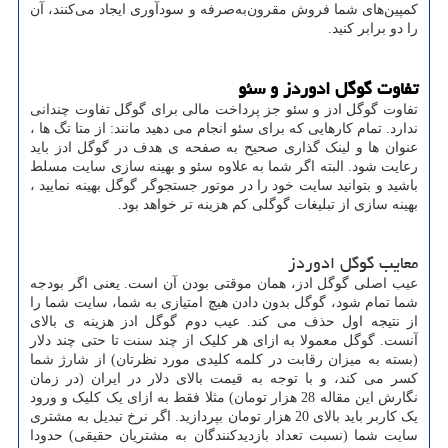
کمپین‌های شما فروش مقرون‌به‌صرفه و سودآوری ایجاد می‌کنند، آن
را دو برابر کنید.
تفاوت گوگل ادوردز و سئو
تفاوت گوگل ادز و سئو جز پرداخت مالی برای گوگل تفاوت چندانی
ندارد. تمام کارهایی که برای سئو انجام می دهید مانند: از متا تگ ها ،
عنوان ها و لینک گذاری صحیح به صفحه ی هدف در گوگل ادز باید
رعایت شود. البته اگر شما به علاوه سئو و بهینه سازی سایت مسلط
باشید و بتوانید سایت خود را در موتور جستجوگر گوگل بهینه نمایید ،
بهینه سازی از تبلیغات گوگلی کم هزینه تر خواهد بود.
معایب گوگل ادوردز
عیب اصلی گوگل ادز، همان موقتی بودن آن است. یعنی اگر بودجه
شما تمام شود، گوگل بدون دادن هیچ امتیازی به شما، سایت شما را
از نتیجه اول حذف می کند. عیب دوم گوگل ادز هزینه ی بالای
آنست. گوگل معمولا به ازای هر کلیک از چند سنت تا حتی چند دلار
(بسته به میزان رقابت در کلمه کلیدی مورد نظرتان) از شارژ شما
کسر می کند، و با توجه به قیمت بالای دلار در ایران (در زمان
نگارش این مقاله 28 هزار تومان) مثلا فقط به ازای یک کلیک و ورود
یک کاربر باید بالای 20 هزار تومان بپردازید. اگر نرخ تبدیل به مشتری
سایت شما (نسبت تعداد بازدیدکنندگان به مشتریان حقیقی) حدودا