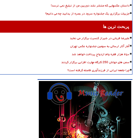
داستان عکسهایی که منتشر نشد دوربین من از تبلیغ نمی ترسد!
جزییات برگزاری یک جشنواره سرود در بصره از یدابید چه می دانیم؟
پربحث ترین ها
علیرضا قربانی در شیراز کنسرت برگزار می نماید
آمار آثار ارسالی به سومین جشنواره عکس تهران
۴۵۰ هزار فقره وام ازدواج پرداخت خواهد شد
سمن های جوانان 250 کارگاه مهارت افزایی برگزار کردند
چرا جامعه ایرانی از فرزندآوری فاصله گرفته است؟