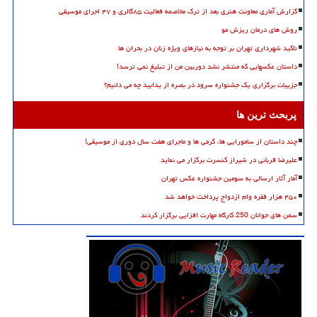
گزارش آماری معاونت هنری بعد از ترک مخاصمه فعالیت ۸۵گالری و ۴۷ اجرای موسیقی
روش های درمان ریزش مو
تاکید شهرداری تهران بر توجه به نیازهای ویژه زنان در بحران ها
داستان عکسهایی که منتشر نشد دوربین من از تبلیغ نمی ترسد!
جزییات برگزاری یک جشنواره سرود در بصره از یدابید چه می دانیم؟
پربحث ترین ها
چند داستان از سامورایی ها، گرمی ها و ماجرای هفت سال دوری از موسیقی!
علیرضا قربانی در شیراز کنسرت برگزار می نماید
آمار آثار ارسالی به سومین جشنواره عکس تهران
۴۵۰ هزار فقره وام ازدواج پرداخت خواهد شد
سمن های جوانان 250 کارگاه مهارت افزایی برگزار کردند