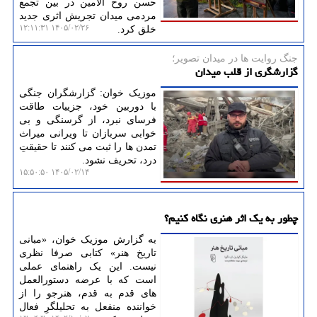
حسن روح الامین در بین تجمع
مردمی میدان تجریش اثری جدید
۱۴۰۵/۰۲/۲۶ ۱۲:۱۱:۳۱
خلق کرد.
جنگ روایت ها در میدان تصویر؛
گزارشگری از قلب میدان
موزیک خوان: گزارشگران جنگی
با دوربین خود، جزییات طاقت
فرسای نبرد، از گرسنگی و بی
خوابی سربازان تا ویرانی میراث
تمدن ها را ثبت می کنند تا حقیقتِ
درد، تحریف نشود.
۱۴۰۵/۰۲/۱۴ ۱۵:۵۰:۵۰
چطور به یک اثر هنری نگاه کنیم؟
به گزارش موزیک خوان، «مبانی
تاریخ هنر» کتابی صرفا نظری
نیست. این یک راهنمای عملی
است که با عرضه دستورالعمل
های قدم به قدم، هنرجو را از
خواننده منفعل به تحلیلگرِ فعال